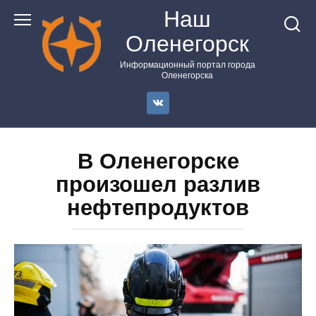
Перейти
Наш
к
Оленегорск
контенту
Информационный портал города
Оленегорска
В Оленегорске
произошел разлив
нефтепродуктов