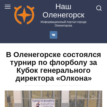
Перейти
Наш
к
Оленегорск
контенту
Информационный портал города
Оленегорска
В Оленегорске состоялся
турнир по флорболу за
Кубок генерального
директора «Олкона»