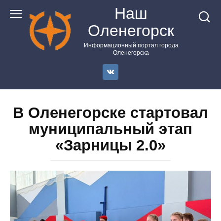
Перейти
Наш
к
Оленегорск
контенту
Информационный портал города
Оленегорска
В Оленегорске стартовал
муниципальный этап
«Зарницы 2.0»