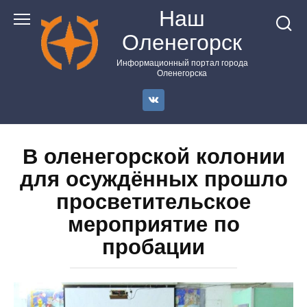
Перейти
Наш
к
Оленегорск
контенту
Информационный портал города
Оленегорска
В оленегорской колонии
для осуждённых прошло
просветительское
мероприятие по
пробации