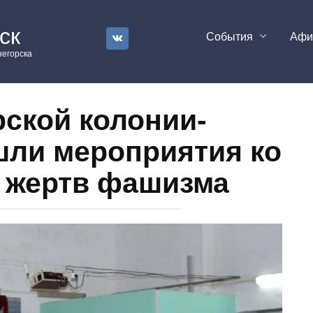
ск
События
Аф
егорска
рской колонии-
шли мероприятия ко
 жертв фашизма