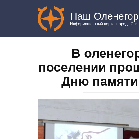
Перейти
к
Наш Оленегор
контенту
Информационный портал города Олен
В оленего
поселении про
Дню памяти