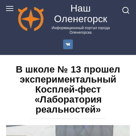
Перейти
Наш
к
Оленегорск
контенту
Информационный портал города
Оленегорска
В школе № 13 прошел
экспериментальный
Косплей-фест
«Лаборатория
реальностей»