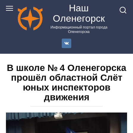
Перейти
Наш
к
Оленегорск
контенту
Информационный портал города
Оленегорска
В школе № 4 Оленегорска
прошёл областной Слёт
юных инспекторов
движения