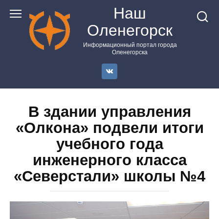
Перейти
Наш
к
Оленегорск
контенту
Информационный портал города
Оленегорска
В здании управления
«Олкона» подвели итоги
учебного года
инженерного класса
«Северстали» школы №4