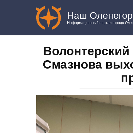
Перейти
к
Наш Оленегор
контенту
Информационный портал города Олен
Волонтерский
Смазнова вых
п