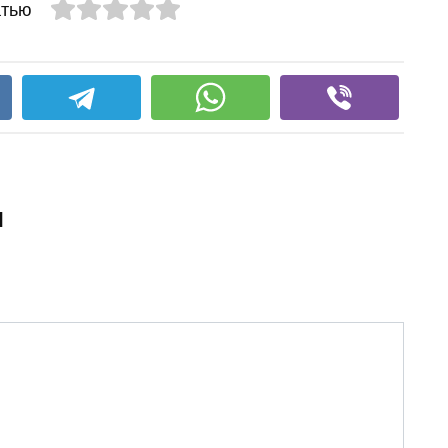
атью
и