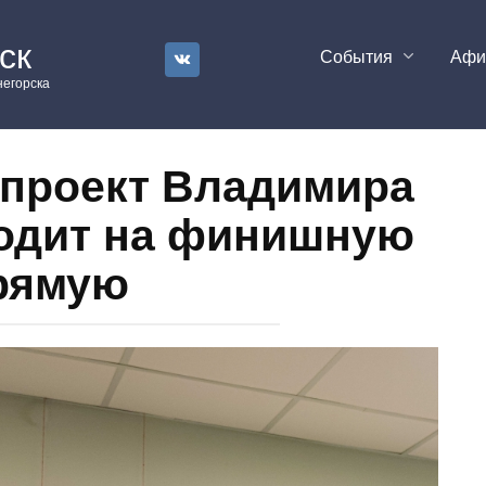
ск
События
Аф
егорска
 проект Владимира
одит на финишную
рямую