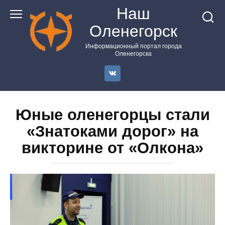
Перейти
Наш
к
Оленегорск
контенту
Информационный портал города
Оленегорска
Юные оленегорцы стали
«Знатоками дорог» на
викторине от «Олкона»