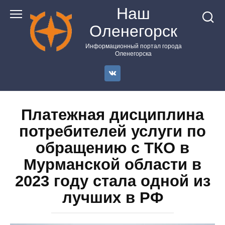
Перейти
Наш
к
Оленегорск
контенту
Информационный портал города
Оленегорска
Платежная дисциплина
потребителей услуги по
обращению с ТКО в
Мурманской области в
2023 году стала одной из
лучших в РФ