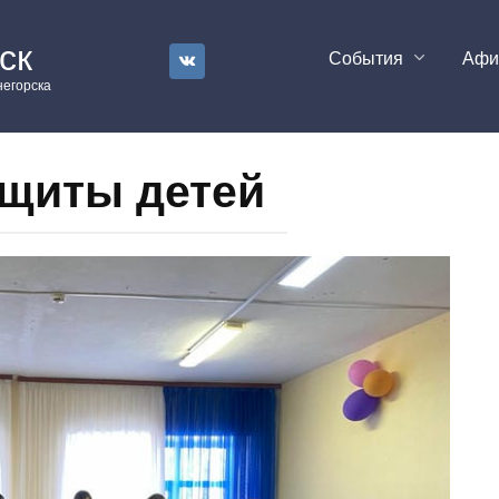
ск
События
Аф
егорска
ащиты детей