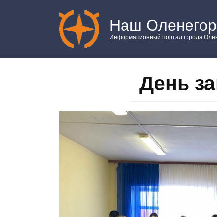
Перейти
к
Наш Оленегор
контенту
Информационный портал города Олен
День з