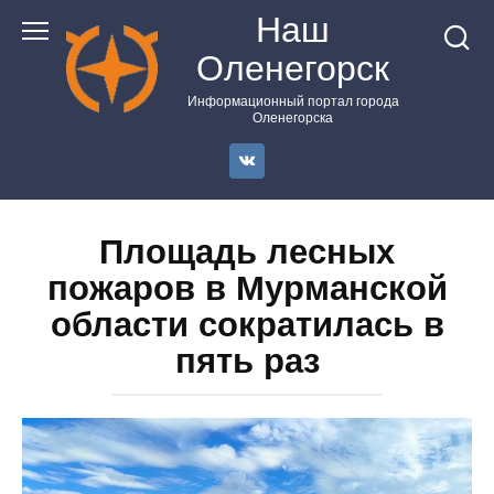
Перейти
Наш
к
Оленегорск
контенту
Информационный портал города
Оленегорска
Площадь лесных
пожаров в Мурманской
области сократилась в
пять раз