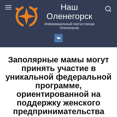
Перейти
Наш
к
Оленегорск
контенту
Информационный портал города
Оленегорска
Заполярные мамы могут
принять участие в
уникальной федеральной
программе,
ориентированной на
поддержку женского
предпринимательства