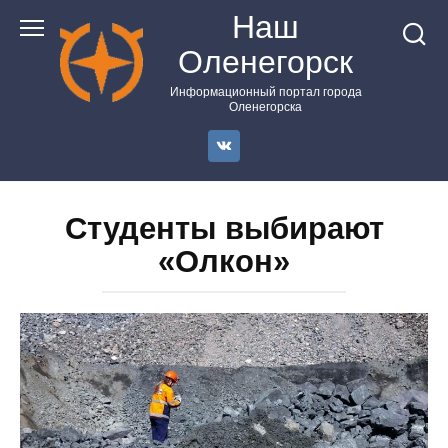
Перейти
Наш
к
Оленегорск
контенту
Информационный портал города
Оленегорска
Студенты выбирают
«Олкон»