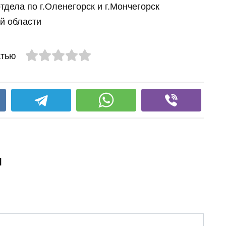
ела по г.Оленегорск и г.Мончегорск
й области
атью
и