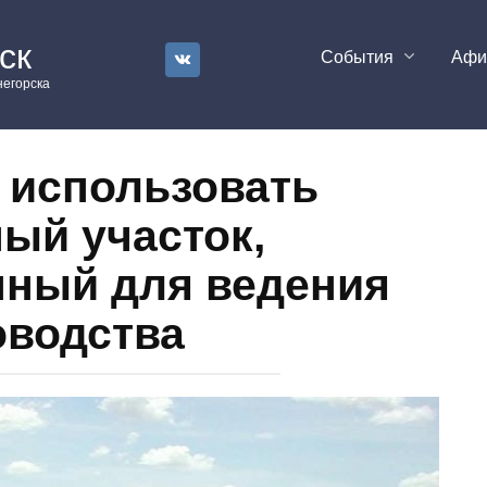
ск
События
Аф
егорска
 использовать
ый участок,
нный для ведения
оводства